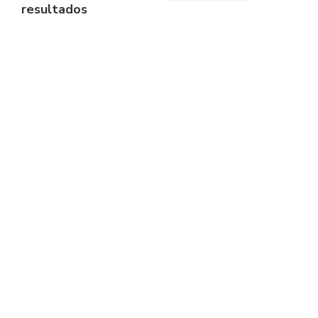
resultados
Mala de Mão Craft –
Mala de Mão Craft –
Cavalinho
Cavalinho
€
89.90
€
149.90