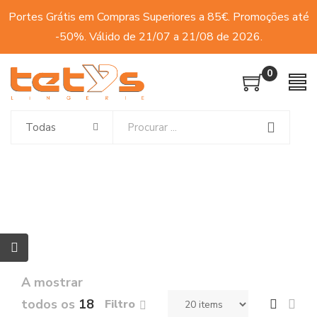
Portes Grátis em Compras Superiores a 85€. Promoções até
-50%. Válido de 21/07 a 21/08 de 2026.
0
Todas
A mostrar
todos os
18
Filtro