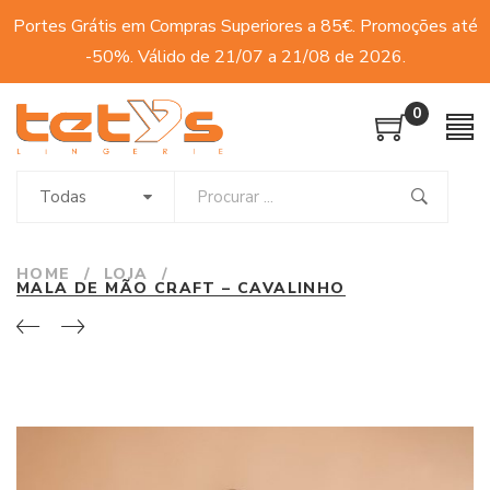
Portes Grátis em Compras Superiores a 85€. Promoções até
-50%. Válido de 21/07 a 21/08 de 2026.
0
Todas
HOME
/
LOJA
/
MALA DE MÃO CRAFT – CAVALINHO