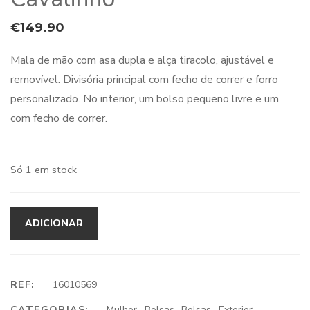
€
149.90
Mala de mão com asa dupla e alça tiracolo, ajustável e
removível. Divisória principal com fecho de correr e forro
personalizado. No interior, um bolso pequeno livre e um
com fecho de correr.
Só 1 em stock
ADICIONAR
REF:
16010569
CATEGORIAS:
Mulher
,
Bolsas
,
Bolsas
,
Exterior