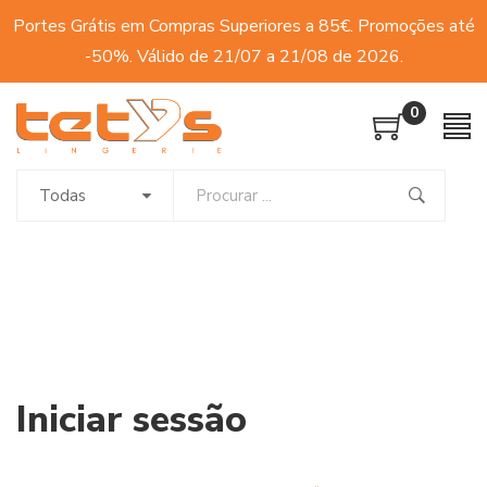
Portes Grátis em Compras Superiores a 85€. Promoções até
-50%. Válido de 21/07 a 21/08 de 2026.
0
Todas
Iniciar sessão