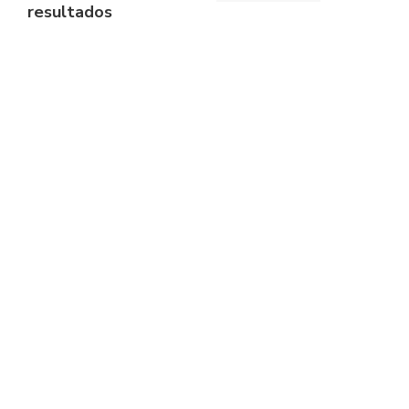
resultados
Calças Thermo – Impetus
Camisola gola V Thermo-
Impetus
€
29.95
€
31.95