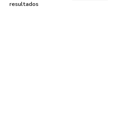
resultados
Camisola Thermo –
Camisola decote V Thermo
Impetus
– Impetus
€
25.95
€
25.95