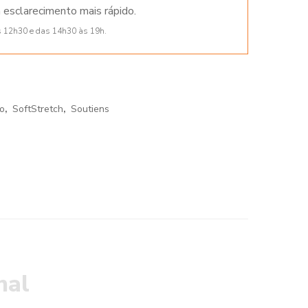
 esclarecimento mais rápido.
s 12h30 e das 14h30 às 19h.
o
,
SoftStretch
,
Soutiens
nal