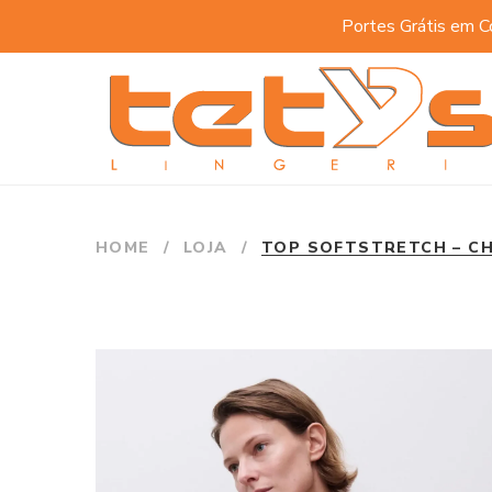
Portes Grátis em C
HOME
/
LOJA
/
TOP SOFTSTRETCH – C