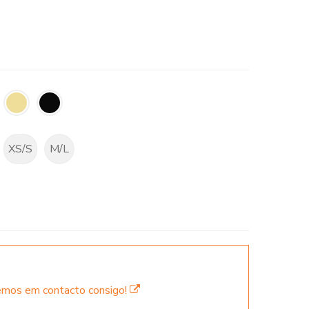
XS/S
M/L
remos em contacto consigo!