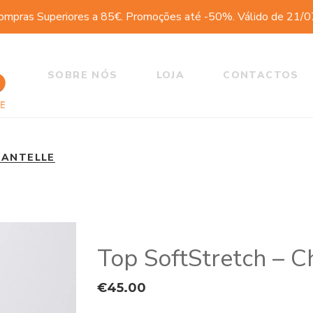
ompras Superiores a 85€. Promoções até -50%. Válido de 21/
SOBRE NÓS
LOJA
CONTACTOS
HANTELLE
Top SoftStretch – C
€
45.00