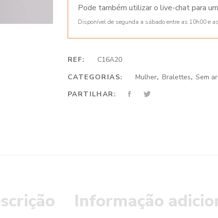
Pode também utilizar o live-chat para um
Disponível de segunda a sábado entre as 10h00 e a
REF:
C16A20
CATEGORIAS:
Mulher
,
Bralettes
,
Sem ar
PARTILHAR:
scrição
Informação adicio