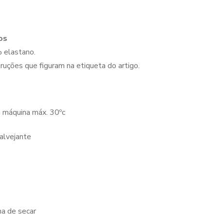
os
 elastano.
struções que figuram na etiqueta do artigo.
 máquina máx. 30ºc
/ alvejante
na de secar