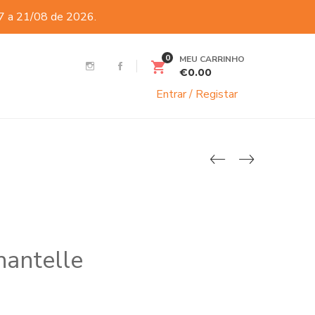
07 a 21/08 de 2026.
0
MEU CARRINHO
€
0.00
Entrar / Registar
hantelle