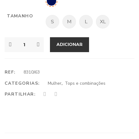
TAMANHO
S
M
L
XL
ADICIONAR
REF:
8310J63
CATEGORIAS:
Mulher
,
Tops e combinações
PARTILHAR: