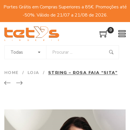
Portes Grátis em Compras Superiores a 85€. Promoções até
-50%. Válido de 21/07 a 21/08 de 2026.
0
Todas
HOME
/
LOJA
/
STRING – ROSA FAIA “SITA”