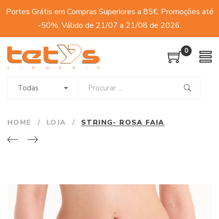
Portes Grátis em Compras Superiores a 85€. Promoções até
-50%. Válido de 21/07 a 21/08 de 2026.
0
Todas
HOME
/
LOJA
/
STRING- ROSA FAIA