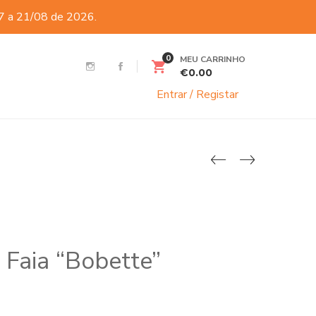
07 a 21/08 de 2026.
0
MEU CARRINHO
€
0.00
Entrar / Registar
 Faia “Bobette”