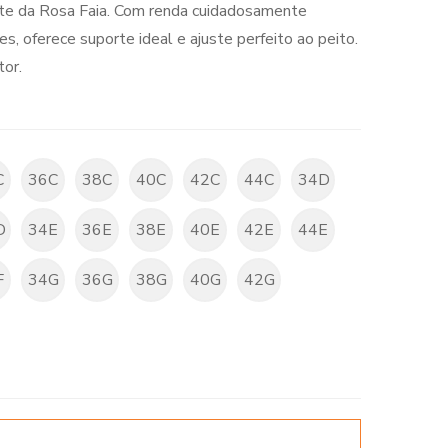
tte da Rosa Faia. Com renda cuidadosamente
s, oferece suporte ideal e ajuste perfeito ao peito.
tor.
C
36C
38C
40C
42C
44C
34D
D
34E
36E
38E
40E
42E
44E
F
34G
36G
38G
40G
42G