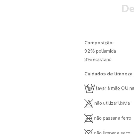
De
Composição:
92% poliamida
8% elastano
Cuidados de limpeza
lavar à mão OU n
não utilizar lixívia
não passar a ferro
não limpar a seco