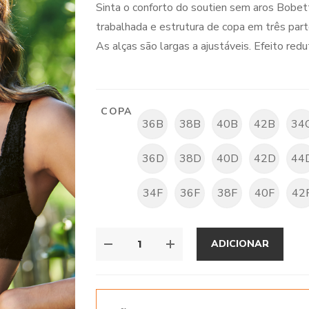
Sinta o conforto do soutien sem aros Bobe
€82.95
trabalhada e estrutura de copa em três parte
through
As alças são largas a ajustáveis. Efeito redu
€84.95
COPA
36B
38B
40B
42B
34
36D
38D
40D
42D
44
34F
36F
38F
40F
42
ADICIONAR