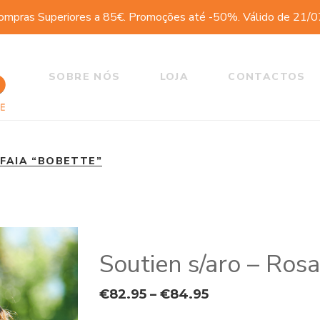
ompras Superiores a 85€. Promoções até -50%. Válido de 21/
SOBRE NÓS
LOJA
CONTACTOS
 FAIA “BOBETTE”
Soutien s/aro – Rosa
Price
€
82.95
–
€
84.95
range: