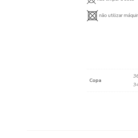
não utilizar máqui
36
Copa
34