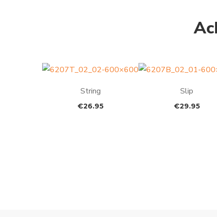
Ac
String
Slip
€
26.95
€
29.95