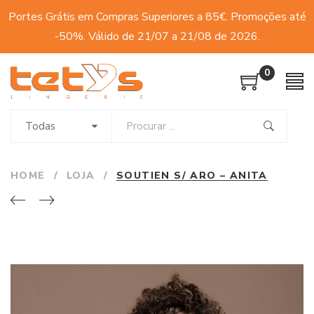
Portes Grátis em Compras Superiores a 85€. Promoções até
-50%. Válido de 21/07 a 21/08 de 2026.
0
Todas
HOME
/
LOJA
/
SOUTIEN S/ ARO – ANITA