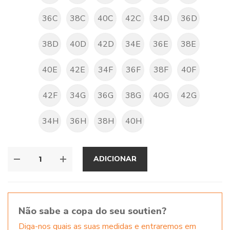
36C
38C
40C
42C
34D
36D
38D
40D
42D
34E
36E
38E
40E
42E
34F
36F
38F
40F
42F
34G
36G
38G
40G
42G
34H
36H
38H
40H
ADICIONAR
Não sabe a copa do seu soutien?
Diga-nos quais as suas medidas e entraremos em