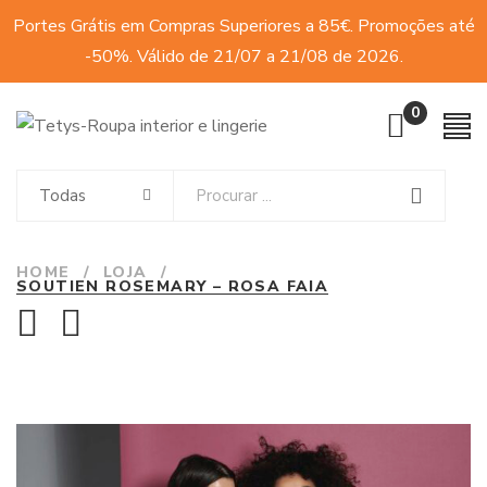
Portes Grátis em Compras Superiores a 85€. Promoções até
-50%. Válido de 21/07 a 21/08 de 2026.
0
Todas
HOME
/
LOJA
/
SOUTIEN ROSEMARY – ROSA FAIA