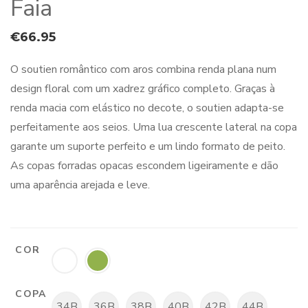
Faia
€
66.95
O soutien romântico com aros combina renda plana num
design floral com um xadrez gráfico completo. Graças à
renda macia com elástico no decote, o soutien adapta-se
perfeitamente aos seios. Uma lua crescente lateral na copa
garante um suporte perfeito e um lindo formato de peito.
As copas forradas opacas escondem ligeiramente e dão
uma aparência arejada e leve.
COR
COPA
34B
36B
38B
40B
42B
44B