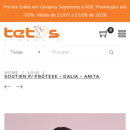
Portes Grátis em Compras Superiores a 85€. Promoções até
-50%. Válido de 21/07 a 21/08 de 2026.
0
Todas
HOME
/
LOJA
/
SOUTIEN P/ PRÓTESE – DALIA – ANITA