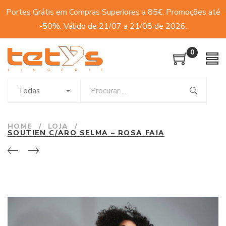
Portes Grátis em Compras Superiores a 85€. Promoções até
-50%. Válido de 21/07 a 21/08 de 2026.
0
Todas
HOME
/
LOJA
/
SOUTIEN C/ARO SELMA – ROSA FAIA