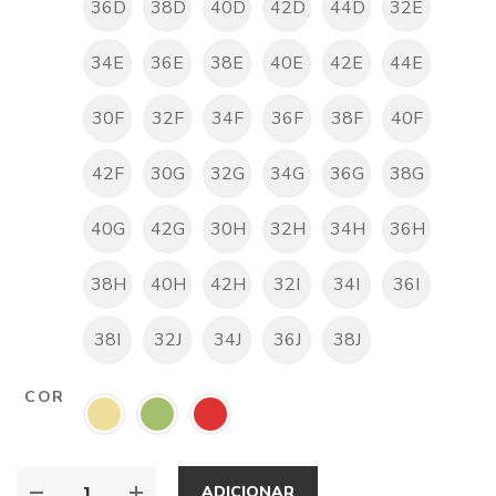
36D
38D
40D
42D
44D
32E
34E
36E
38E
40E
42E
44E
30F
32F
34F
36F
38F
40F
42F
30G
32G
34G
36G
38G
40G
42G
30H
32H
34H
36H
38H
40H
42H
32I
34I
36I
38I
32J
34J
36J
38J
COR
ADICIONAR