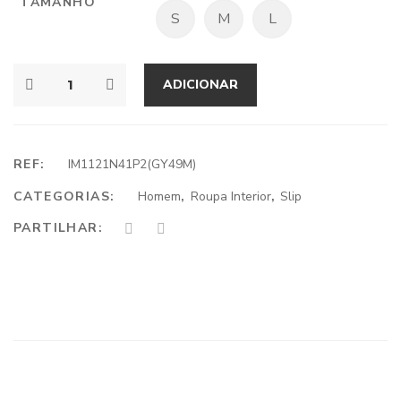
TAMANHO
S
M
L
ADICIONAR
REF:
IM1121N41P2(GY49M)
CATEGORIAS:
Homem
,
Roupa Interior
,
Slip
PARTILHAR: