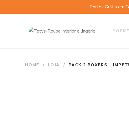
Portes Grátis em C
SOBRE
HOME
/
LOJA
/
PACK 2 BOXERS – IMPE