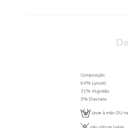
De
Composição:
64% Lyocell
31% Algodão
5% Elastano
lavar à mão OU n
não utilizar lixívia