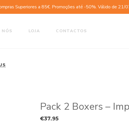
ompras Superiores a 85€. Promoções até -50%. Válido de 21/
 NÓS
LOJA
CONTACTOS
TUS
Pack 2 Boxers – Im
€
37.95