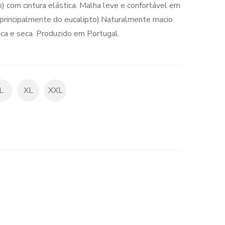
o) com cintura elástica. Malha leve e confortável em
rincipalmente do eucalipto).Naturalmente macio
sca e seca. Produzido em Portugal.
L
XL
XXL