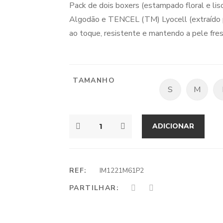
Pack de dois boxers (estampado floral e lis
Algodão e TENCEL (TM) Lyocell (extraído p
ao toque, resistente e mantendo a pele fre
TAMANHO
S
M
ADICIONAR
REF:
IM1221M61P2
PARTILHAR: