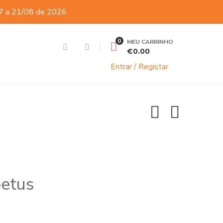
07 a 21/08 de 2026.
0
MEU CARRINHO
€
0.00
Entrar / Registar
petus