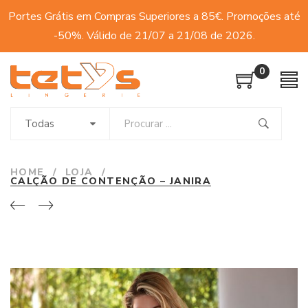
Portes Grátis em Compras Superiores a 85€. Promoções até
-50%. Válido de 21/07 a 21/08 de 2026.
0
Todas
HOME
/
LOJA
/
CALÇÃO DE CONTENÇÃO – JANIRA