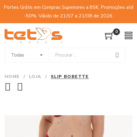
Portes Grátis em Compras Superiores a 85€. Promoções até
-50%. Válido de 21/07 a 21/08 de 2026.
0
Todas
HOME
/
LOJA
/
SLIP BOBETTE