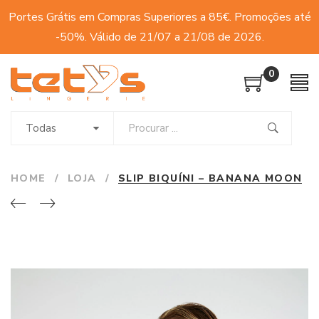
Portes Grátis em Compras Superiores a 85€. Promoções até
-50%. Válido de 21/07 a 21/08 de 2026.
0
Todas
HOME
/
LOJA
/
SLIP BIQUÍNI – BANANA MOON