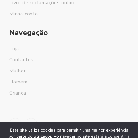
Livro de reclamações online
Minha conta
Navegação
Loja
Contactos
Mulher
Homem
Criança
Este site utiliza cookies para permitir uma melhor experiência
por parte do utilizador. Ao navegar no site estará a consentir a