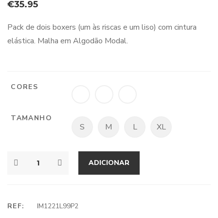
€
35.95
Pack de dois boxers (um às riscas e um liso) com cintura
elástica. Malha em Algodão Modal.
CORES
TAMANHO
S
M
L
XL
ADICIONAR
REF:
IM1221L99P2