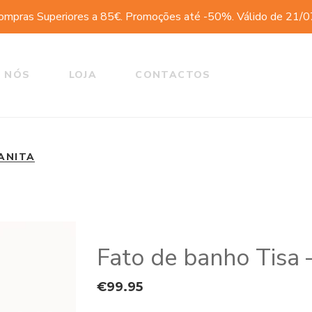
ompras Superiores a 85€. Promoções até -50%. Válido de 21/
 NÓS
LOJA
CONTACTOS
 ANITA
Fato de banho Tisa 
€
99.95