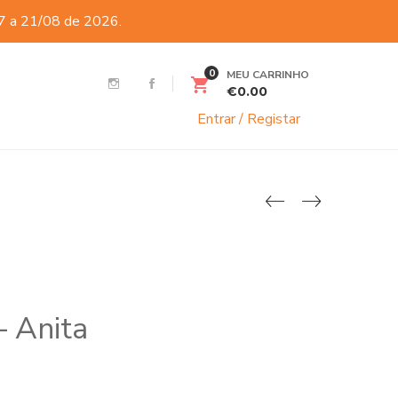
07 a 21/08 de 2026.
0
MEU CARRINHO
€
0.00
Entrar / Registar
– Anita